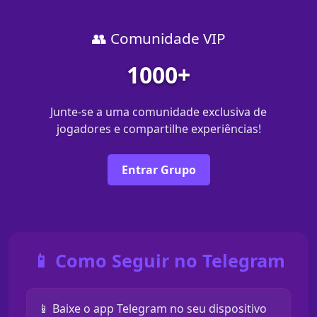
👥 Comunidade VIP
1000+
Junte-se a uma comunidade exclusiva de
jogadores e compartilhe experiências!
Entrar Grupo
📱 Como Seguir no Telegram
📱 Baixe o app Telegram no seu dispositivo