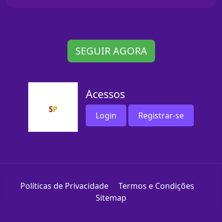
SEGUIR AGORA
Acessos
Login
Registrar-se
Políticas de Privacidade
Termos e Condições
Sitemap