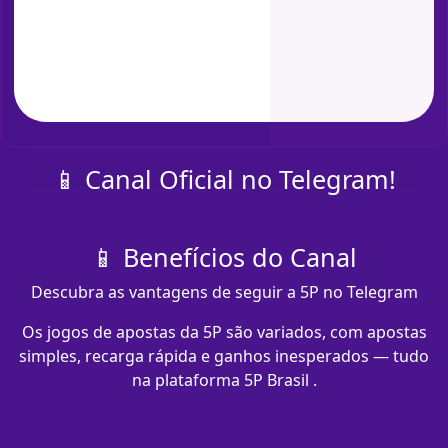
📱 Canal Oficial no Telegram!
📱 Benefícios do Canal
Descubra as vantagens de seguir a 5P no Telegram
Os jogos de apostas da 5P são variados, com apostas
simples, recarga rápida e ganhos inesperados — tudo
na plataforma 5P Brasil .