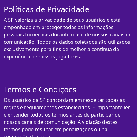
Políticas de Privacidade
A 5P valoriza a privacidade de seus usuários e está
empenhada em proteger todas as informações
pessoais fornecidas durante o uso de nossos canais de
comunicação. Todos os dados coletados são utilizados
exclusivamente para fins de melhoria contínua da
experiência de nossos jogadores.
Termos e Condições
Os usuários da 5P concordam em respeitar todas as
regras e regulamentos estabelecidos. É importante ler
e entender todos os termos antes de participar de
nossos canais de comunicação. A violação destes
termos pode resultar em penalizações ou na
suspensão da conta.