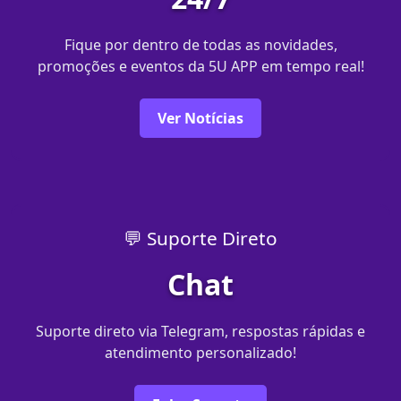
Fique por dentro de todas as novidades,
promoções e eventos da 5U APP em tempo real!
Ver Notícias
💬 Suporte Direto
Chat
Suporte direto via Telegram, respostas rápidas e
atendimento personalizado!