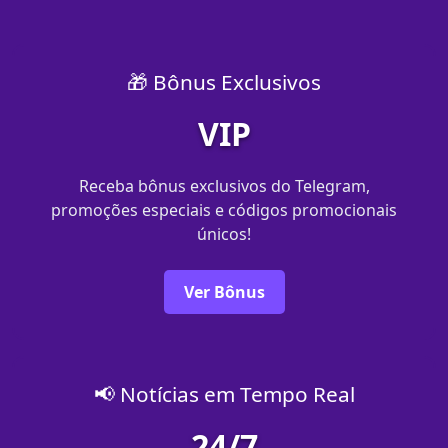
🎁 Bônus Exclusivos
VIP
Receba bônus exclusivos do Telegram,
promoções especiais e códigos promocionais
únicos!
Ver Bônus
📢 Notícias em Tempo Real
24/7