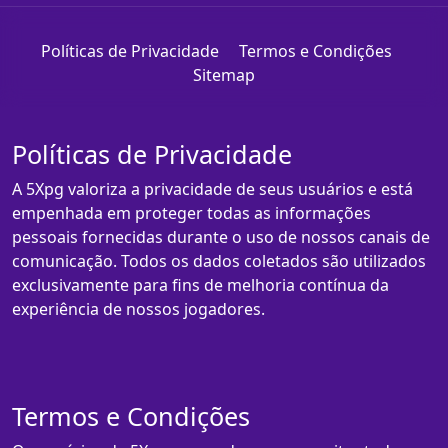
Políticas de Privacidade
Termos e Condições
Sitemap
Políticas de Privacidade
A 5Xpg valoriza a privacidade de seus usuários e está
empenhada em proteger todas as informações
pessoais fornecidas durante o uso de nossos canais de
comunicação. Todos os dados coletados são utilizados
exclusivamente para fins de melhoria contínua da
experiência de nossos jogadores.
Termos e Condições