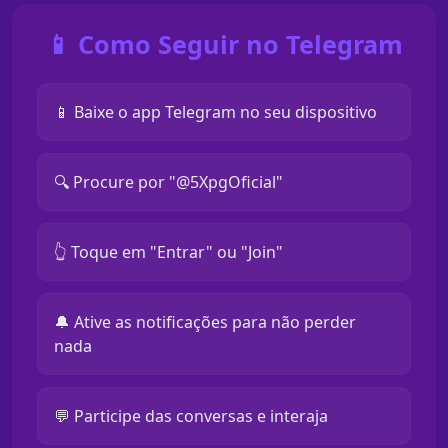
📱 Como Seguir no Telegram
📱 Baixe o app Telegram no seu dispositivo
🔍 Procure por "@5XpgOficial"
👆 Toque em "Entrar" ou "Join"
🔔 Ative as notificações para não perder
nada
💬 Participe das conversas e interaja