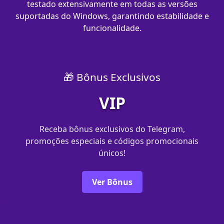
testado extensivamente em todas as versões
suportadas do Windows, garantindo estabilidade e
funcionalidade.
🎁 Bônus Exclusivos
VIP
Receba bônus exclusivos do Telegram,
promoções especiais e códigos promocionais
únicos!
Ver Bônus