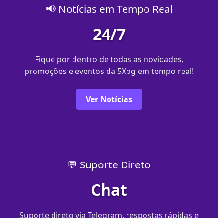
📢 Notícias em Tempo Real
24/7
Fique por dentro de todas as novidades,
promoções e eventos da 5Xpg em tempo real!
Ver Notícias
💬 Suporte Direto
Chat
Suporte direto via Telegram, respostas rápidas e