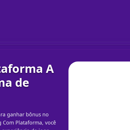
taforma A
ma de
ara ganhar bônus no
g Com Plataforma, você