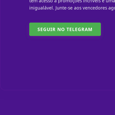
tem acesso a promoções incríveis e uma
inigualável. Junte-se aos vencedores ag
SEGUIR NO TELEGRAM