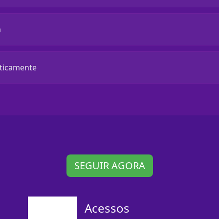
a
aticamente
SEGUIR AGORA
Acessos