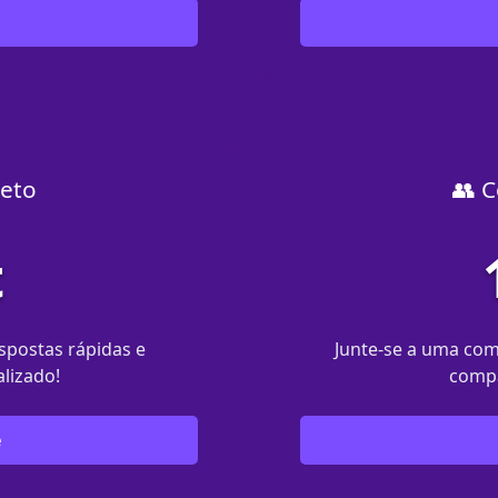
reto
👥 
t
espostas rápidas e
Junte-se a uma com
lizado!
compa
e