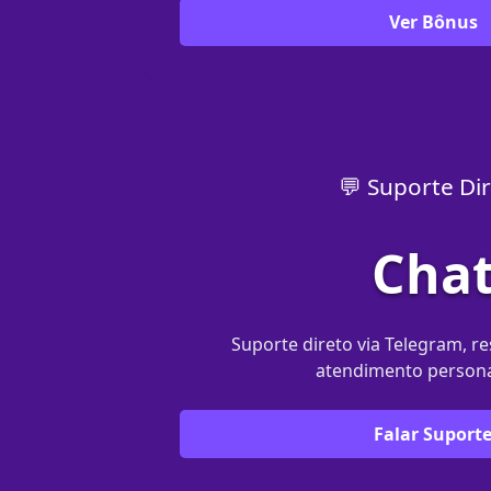
Ver Bônus
💬 Suporte Di
Cha
Suporte direto via Telegram, r
atendimento persona
Falar Suport