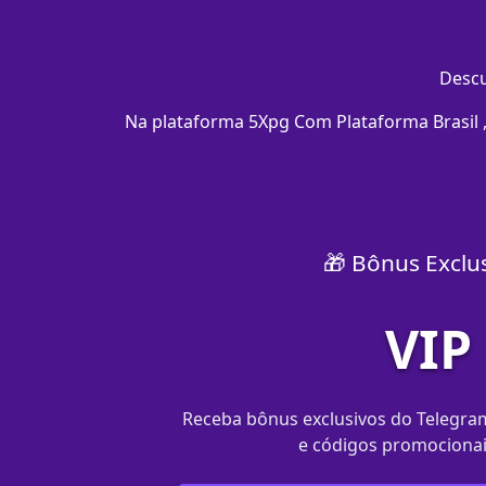
Descu
Na plataforma 5Xpg Com Plataforma Brasil ,
🎁 Bônus Exclu
VIP
Receba bônus exclusivos do Telegra
e códigos promocionai