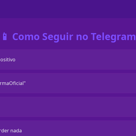
📱 Como Seguir no Telegram
ositivo
rmaOficial"
erder nada