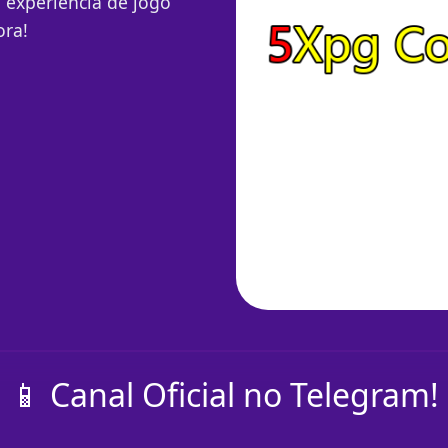
 experiência de jogo
ora!
📱 Canal Oficial no Telegram!