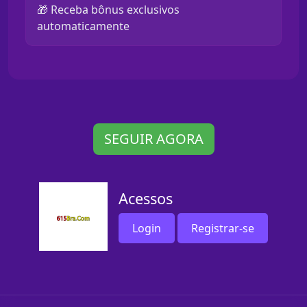
🎁 Receba bônus exclusivos
automaticamente
SEGUIR AGORA
Acessos
Login
Registrar-se