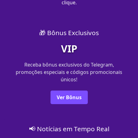
clique.
🎁 Bônus Exclusivos
VIP
Receba bônus exclusivos do Telegram,
promoções especiais e códigos promocionais
únicos!
Ver Bônus
📢 Notícias em Tempo Real