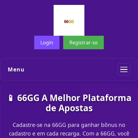
Login
Registrar-se
Menu
📱 66GG A Melhor Plataforma
de Apostas
Cadastre-se na 66GG para ganhar bônus no
cadastro e em cada recarga. Com a 66GG, você