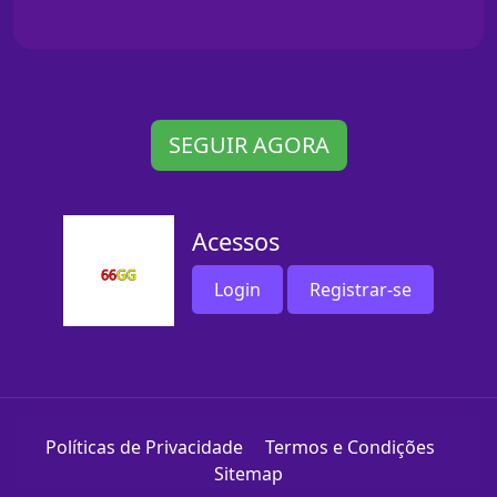
SEGUIR AGORA
Acessos
Login
Registrar-se
Políticas de Privacidade
Termos e Condições
Sitemap