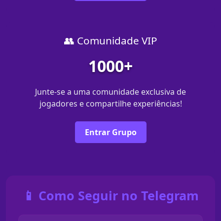
👥 Comunidade VIP
1000+
Junte-se a uma comunidade exclusiva de
jogadores e compartilhe experiências!
Entrar Grupo
📱 Como Seguir no Telegram