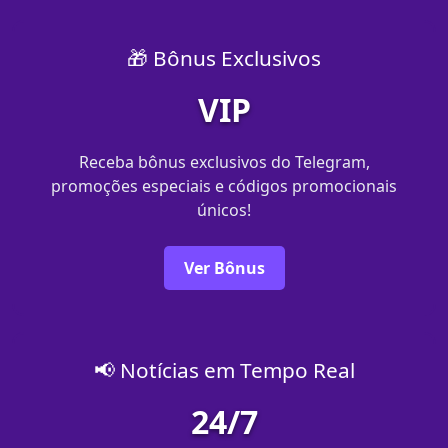
🎁 Bônus Exclusivos
VIP
Receba bônus exclusivos do Telegram,
promoções especiais e códigos promocionais
únicos!
Ver Bônus
📢 Notícias em Tempo Real
24/7