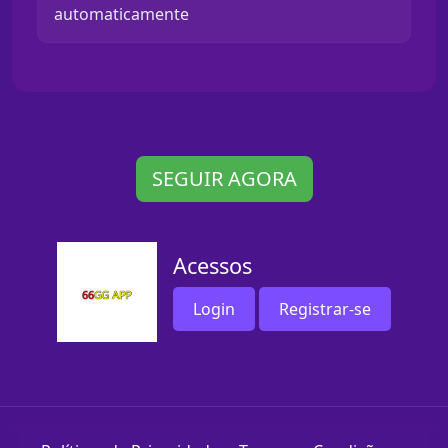
automaticamente
SEGUIR AGORA
Acessos
Login
Registrar-se