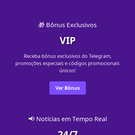
🎁 Bônus Exclusivos
VIP
Receba bônus exclusivos do Telegram,
promoções especiais e códigos promocionais
únicos!
Ver Bônus
📢 Notícias em Tempo Real
24/7