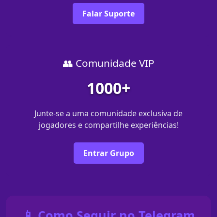
Falar Suporte
👥 Comunidade VIP
1000+
Junte-se a uma comunidade exclusiva de
jogadores e compartilhe experiências!
Entrar Grupo
📱 Como Seguir no Telegram