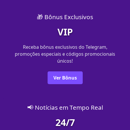
🎁 Bônus Exclusivos
VIP
Receba bônus exclusivos do Telegram,
promoções especiais e códigos promocionais
únicos!
Ver Bônus
📢 Notícias em Tempo Real
24/7