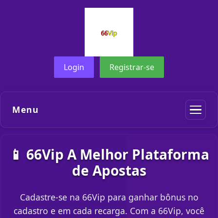
Login
Registrar-se
Menu
📱 66Vip A Melhor Plataforma
de Apostas
Cadastre-se na 66Vip para ganhar bônus no
cadastro e em cada recarga. Com a 66Vip, você