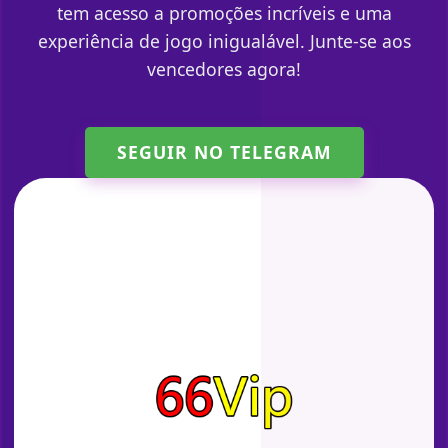
tem acesso a promoções incríveis e uma
experiência de jogo inigualável. Junte-se aos
vencedores agora!
SEGUIR NO TELEGRAM