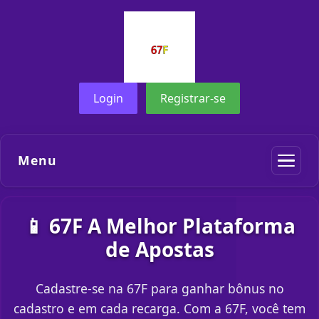
Login
Registrar-se
Menu
📱 67F A Melhor Plataforma
de Apostas
Cadastre-se na 67F para ganhar bônus no
cadastro e em cada recarga. Com a 67F, você tem