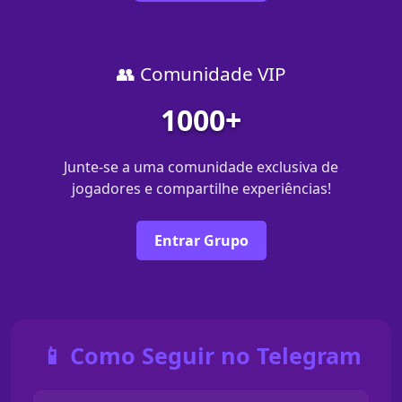
👥 Comunidade VIP
1000+
Junte-se a uma comunidade exclusiva de
jogadores e compartilhe experiências!
Entrar Grupo
📱 Como Seguir no Telegram