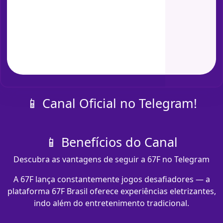
📱 Canal Oficial no Telegram!
📱 Benefícios do Canal
Descubra as vantagens de seguir a 67F no Telegram
A 67F lança constantemente jogos desafiadores — a
plataforma 67F Brasil oferece experiências eletrizantes,
indo além do entretenimento tradicional.