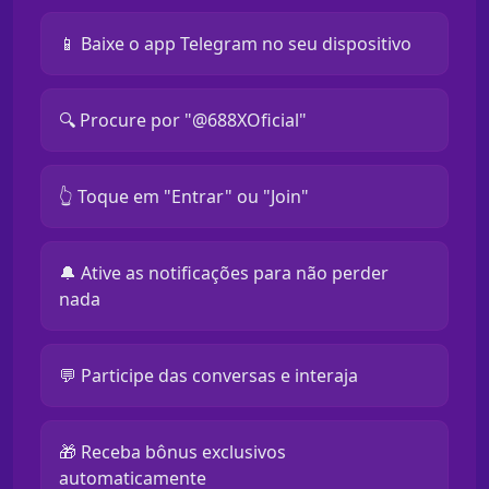
📱 Baixe o app Telegram no seu dispositivo
🔍 Procure por "@688XOficial"
👆 Toque em "Entrar" ou "Join"
🔔 Ative as notificações para não perder
nada
💬 Participe das conversas e interaja
🎁 Receba bônus exclusivos
automaticamente