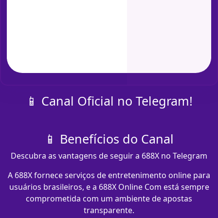
📱 Canal Oficial no Telegram!
📱 Benefícios do Canal
Descubra as vantagens de seguir a 688X no Telegram
A 688X fornece serviços de entretenimento online para
usuários brasileiros, e a 688X Online Com está sempre
comprometida com um ambiente de apostas
transparente.