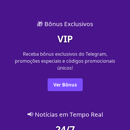
🎁 Bônus Exclusivos
VIP
Receba bônus exclusivos do Telegram,
promoções especiais e códigos promocionais
únicos!
Ver Bônus
📢 Notícias em Tempo Real
24/7