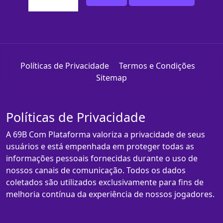
Políticas de Privacidade
Termos e Condições
Sitemap
Políticas de Privacidade
A 69B Com Plataforma valoriza a privacidade de seus
usuários e está empenhada em proteger todas as
informações pessoais fornecidas durante o uso de
nossos canais de comunicação. Todos os dados
coletados são utilizados exclusivamente para fins de
melhoria contínua da experiência de nossos jogadores.