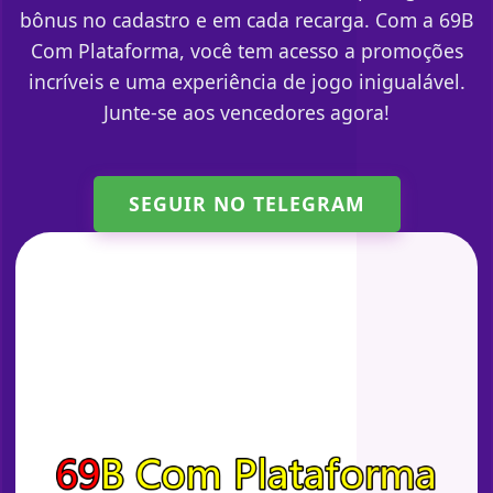
bônus no cadastro e em cada recarga. Com a 69B
Com Plataforma, você tem acesso a promoções
incríveis e uma experiência de jogo inigualável.
Junte-se aos vencedores agora!
SEGUIR NO TELEGRAM