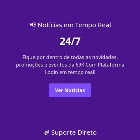
📢 Notícias em Tempo Real
24/7
Fique por dentro de todas as novidades,
promoções e eventos da 69K Com Plataforma
Login em tempo real!
Ver Notícias
💬 Suporte Direto