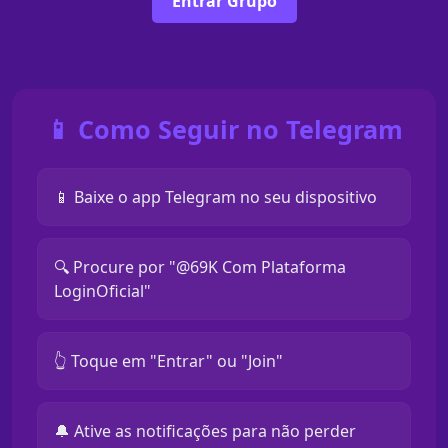
Entrar Grupo
📱 Como Seguir no Telegram
📱 Baixe o app Telegram no seu dispositivo
🔍 Procure por "@69K Com Plataforma
LoginOficial"
👆 Toque em "Entrar" ou "Join"
🔔 Ative as notificações para não perder