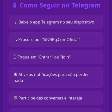
📱 Como Seguir no Telegram
📱 Baixe o app Telegram no seu dispositivo
🔍 Procure por "@74Pg.ComOficial"
👆 Toque em "Entrar" ou "Join"
🔔 Ative as notificações para não perder
nada
💬 Participe das conversas e interaja