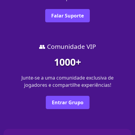
Falar Suporte
👥 Comunidade VIP
1000+
Junte-se a uma comunidade exclusiva de
jogadores e compartilhe experiências!
Entrar Grupo