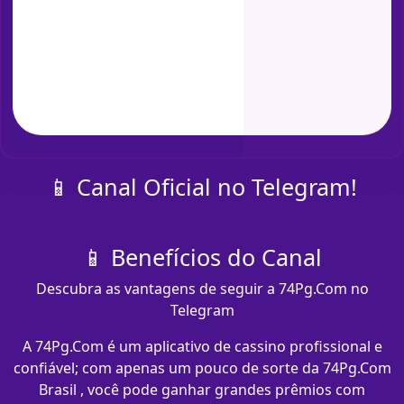
📱 Canal Oficial no Telegram!
📱 Benefícios do Canal
Descubra as vantagens de seguir a 74Pg.Com no
Telegram
A 74Pg.Com é um aplicativo de cassino profissional e
confiável; com apenas um pouco de sorte da 74Pg.Com
Brasil , você pode ganhar grandes prêmios com