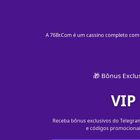
A 76Br.Com é um cassino completo com m
🎁 Bônus Exclu
VIP
Receba bônus exclusivos do Telegra
e códigos promocionai