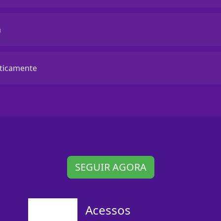
a
aticamente
SEGUIR AGORA
Acessos