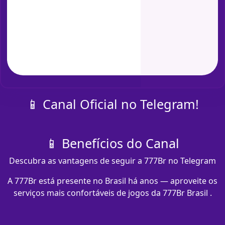
📱 Canal Oficial no Telegram!
📱 Benefícios do Canal
Descubra as vantagens de seguir a 777Br no Telegram
A 777Br está presente no Brasil há anos — aproveite os
serviços mais confortáveis de jogos da 777Br Brasil .