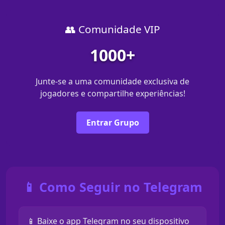
👥 Comunidade VIP
1000+
Junte-se a uma comunidade exclusiva de
jogadores e compartilhe experiências!
Entrar Grupo
📱 Como Seguir no Telegram
📱 Baixe o app Telegram no seu dispositivo