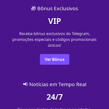
🎁 Bônus Exclusivos
VIP
Receba bônus exclusivos do Telegram,
promoções especiais e códigos promocionais
únicos!
Ver Bônus
📢 Notícias em Tempo Real
24/7