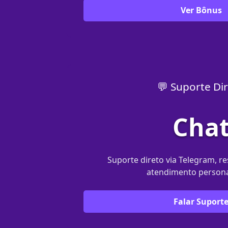
Ver Bônus
💬 Suporte Di
Cha
Suporte direto via Telegram, r
atendimento persona
Falar Suport