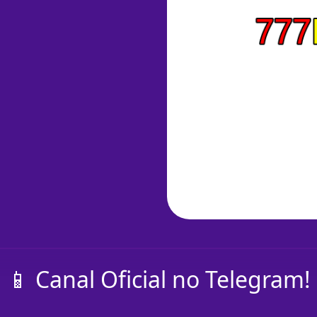
📱 Canal Oficial no Telegram!