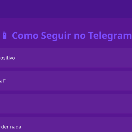
📱 Como Seguir no Telegram
ositivo
al"
erder nada