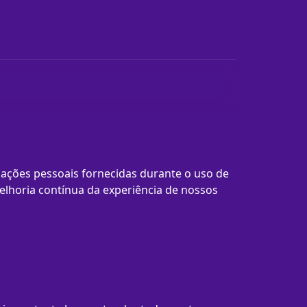
mações pessoais fornecidas durante o uso de
elhoria contínua da experiência de nossos