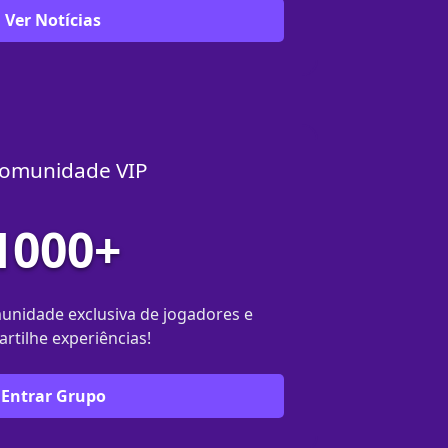
Ver Notícias
Comunidade VIP
1000+
unidade exclusiva de jogadores e
rtilhe experiências!
Entrar Grupo