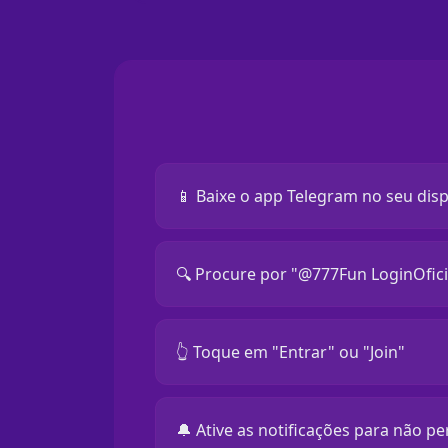
📱 Baixe o app Telegram no seu disp
🔍 Procure por "@777Fun LoginOfici
👆 Toque em "Entrar" ou "Join"
🔔 Ative as notificações para não p