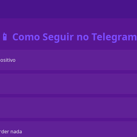
📱 Como Seguir no Telegram
ositivo
erder nada