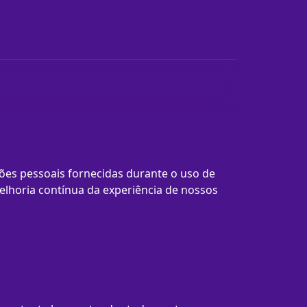
ões pessoais fornecidas durante o uso de
elhoria contínua da experiência de nossos