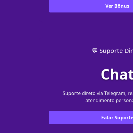
Ver Bônus
💬 Suporte Di
Cha
Suporte direto via Telegram, r
atendimento persona
Falar Suport