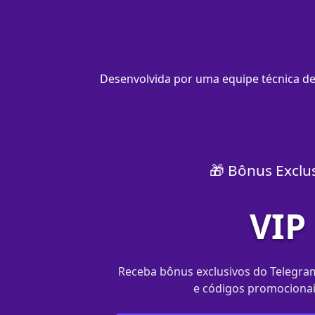
Desenvolvida por uma equipe técnica de 
🎁 Bônus Exclu
VIP
Receba bônus exclusivos do Telegra
e códigos promocionai