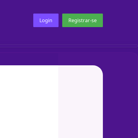
Login
Registrar-se