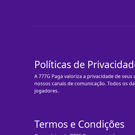
Políticas de Privacida
A 777G Paga valoriza a privacidade de seus
nossos canais de comunicação. Todos os dad
jogadores.
Termos e Condições