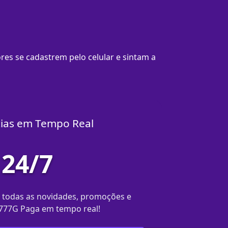
m
res se cadastrem pelo celular e sintam a
cias em Tempo Real
24/7
e todas as novidades, promoções e
777G Paga em tempo real!