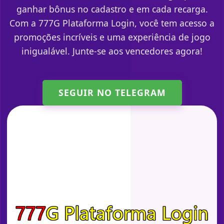
ganhar bônus no cadastro e em cada recarga.
Com a 777G Plataforma Login, você tem acesso a
promoções incríveis e uma experiência de jogo
inigualável. Junte-se aos vencedores agora!
SEGUIR NO TELEGRAM