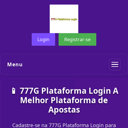
Login
Registrar-se
Menu
📱 777G Plataforma Login A
Melhor Plataforma de
Apostas
Cadastre-se na 777G Plataforma Login para