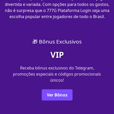
divertida e variada. Com opções para todos os gostos,
não é surpresa que o 777G Plataforma Login seja uma
escolha popular entre jogadores de todo o Brasil.
🎁 Bônus Exclusivos
VIP
Receba bônus exclusivos do Telegram,
promoções especiais e códigos promocionais
únicos!
Ver Bônus