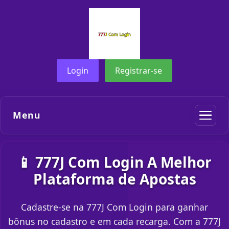
Login
Registrar-se
Menu
📱 777J Com Login A Melhor
Plataforma de Apostas
Cadastre-se na 777J Com Login para ganhar
bônus no cadastro e em cada recarga. Com a 777J