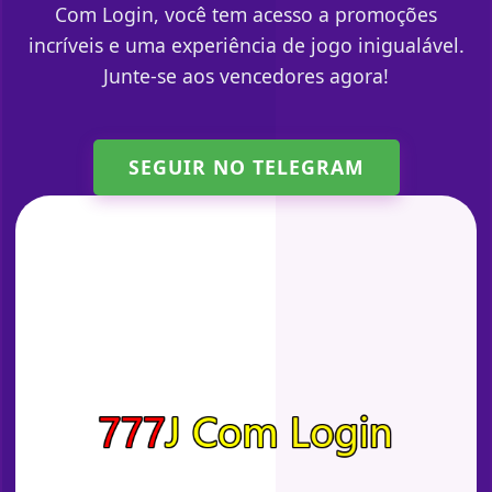
Com Login, você tem acesso a promoções
incríveis e uma experiência de jogo inigualável.
Junte-se aos vencedores agora!
SEGUIR NO TELEGRAM