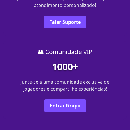
atendimento personalizado!
Falar Suporte
👥 Comunidade VIP
1000+
Junte-se a uma comunidade exclusiva de
jogadores e compartilhe experiências!
Entrar Grupo