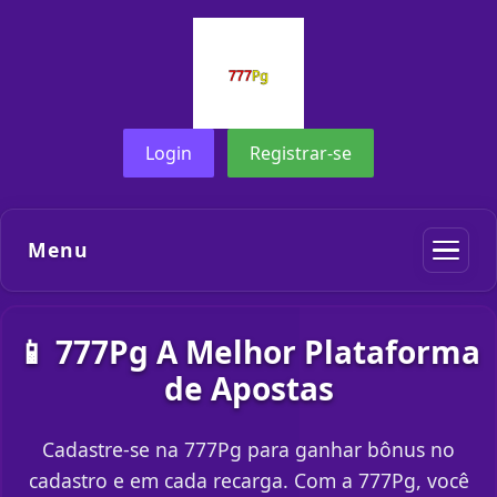
Login
Registrar-se
Menu
📱 777Pg A Melhor Plataforma
de Apostas
Cadastre-se na 777Pg para ganhar bônus no
cadastro e em cada recarga. Com a 777Pg, você