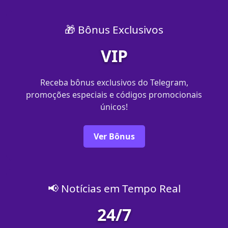
🎁 Bônus Exclusivos
VIP
Receba bônus exclusivos do Telegram,
promoções especiais e códigos promocionais
únicos!
Ver Bônus
📢 Notícias em Tempo Real
24/7