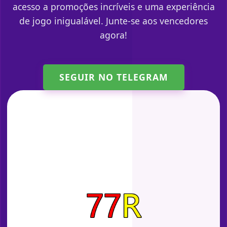
acesso a promoções incríveis e uma experiência
de jogo inigualável. Junte-se aos vencedores
agora!
SEGUIR NO TELEGRAM