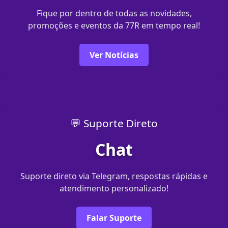
Fique por dentro de todas as novidades,
promoções e eventos da 77R em tempo real!
Ver Notícias
💬 Suporte Direto
Chat
Suporte direto via Telegram, respostas rápidas e
atendimento personalizado!
Falar Suporte