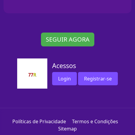
SEGUIR AGORA
Acessos
Login
Registrar-se
Políticas de Privacidade
Termos e Condições
Sitemap