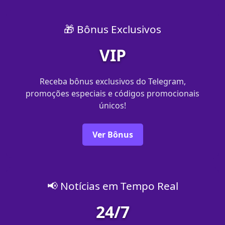
🎁 Bônus Exclusivos
VIP
Receba bônus exclusivos do Telegram,
promoções especiais e códigos promocionais
únicos!
Ver Bônus
📢 Notícias em Tempo Real
24/7