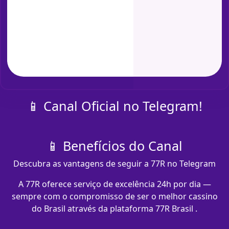
📱 Canal Oficial no Telegram!
📱 Benefícios do Canal
Descubra as vantagens de seguir a 77R no Telegram
A 77R oferece serviço de excelência 24h por dia —
sempre com o compromisso de ser o melhor cassino
do Brasil através da plataforma 77R Brasil .