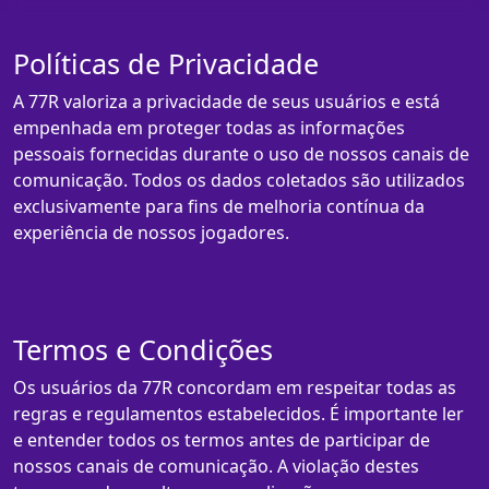
Políticas de Privacidade
A 77R valoriza a privacidade de seus usuários e está
empenhada em proteger todas as informações
pessoais fornecidas durante o uso de nossos canais de
comunicação. Todos os dados coletados são utilizados
exclusivamente para fins de melhoria contínua da
experiência de nossos jogadores.
Termos e Condições
Os usuários da 77R concordam em respeitar todas as
regras e regulamentos estabelecidos. É importante ler
e entender todos os termos antes de participar de
nossos canais de comunicação. A violação destes