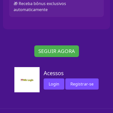
🎁 Receba bônus exclusivos
automaticamente
SEGUIR AGORA
Acessos
Login
Registrar-se