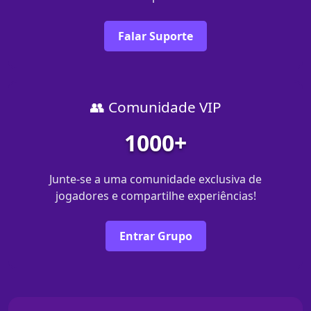
Falar Suporte
👥 Comunidade VIP
1000+
Junte-se a uma comunidade exclusiva de
jogadores e compartilhe experiências!
Entrar Grupo