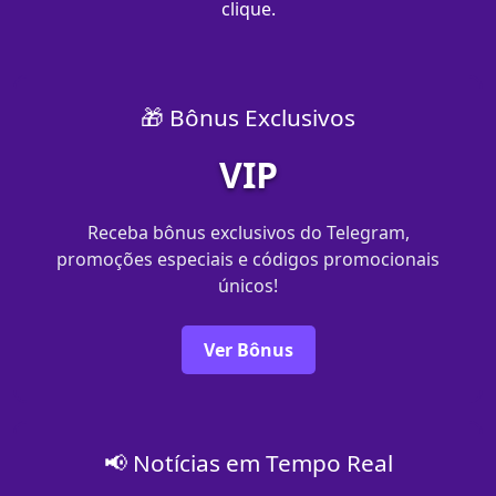
clique.
🎁 Bônus Exclusivos
VIP
Receba bônus exclusivos do Telegram,
promoções especiais e códigos promocionais
únicos!
Ver Bônus
📢 Notícias em Tempo Real