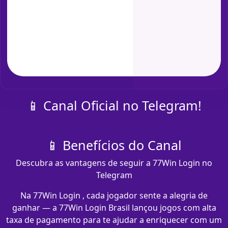
📱 Canal Oficial no Telegram!
📱 Benefícios do Canal
Descubra as vantagens de seguir a 77Win Login no
Telegram
Na 77Win Login , cada jogador sente a alegria de
ganhar — a 77Win Login Brasil lançou jogos com alta
taxa de pagamento para te ajudar a enriquecer com um