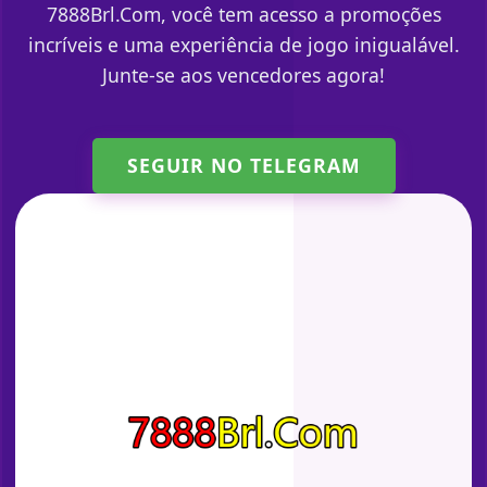
7888Brl.Com, você tem acesso a promoções
incríveis e uma experiência de jogo inigualável.
Junte-se aos vencedores agora!
SEGUIR NO TELEGRAM