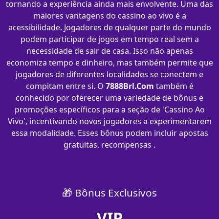
tornando a experiência ainda mais envolvente. Uma das
maiores vantagens do cassino ao vivo é a
acessibilidade. Jogadores de qualquer parte do mundo
podem participar de jogos em tempo real sem a
necessidade de sair de casa. Isso não apenas
economiza tempo e dinheiro, mas também permite que
jogadores de diferentes localidades se conectem e
compitam entre si. O
7888Brl.Com
também é
conhecido por oferecer uma variedade de bônus e
promoções específicos para a seção de 'Cassino Ao
Vivo', incentivando novos jogadores a experimentarem
essa modalidade. Esses bônus podem incluir apostas
gratuitas, recompensas .
🎁 Bônus Exclusivos
VIP