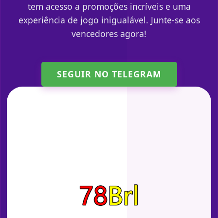
tem acesso a promoções incríveis e uma
experiência de jogo inigualável. Junte-se aos
vencedores agora!
SEGUIR NO TELEGRAM