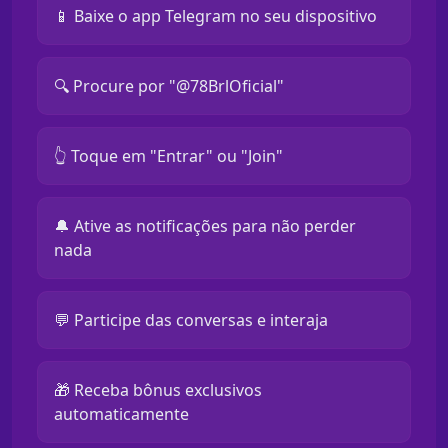
📱 Baixe o app Telegram no seu dispositivo
🔍 Procure por "@78BrlOficial"
👆 Toque em "Entrar" ou "Join"
🔔 Ative as notificações para não perder
nada
💬 Participe das conversas e interaja
🎁 Receba bônus exclusivos
automaticamente