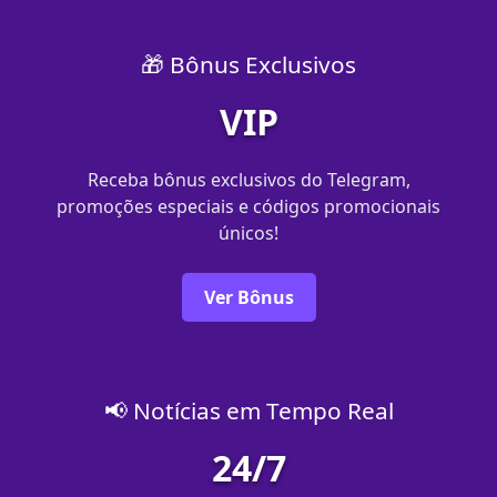
🎁 Bônus Exclusivos
VIP
Receba bônus exclusivos do Telegram,
promoções especiais e códigos promocionais
únicos!
Ver Bônus
📢 Notícias em Tempo Real
24/7