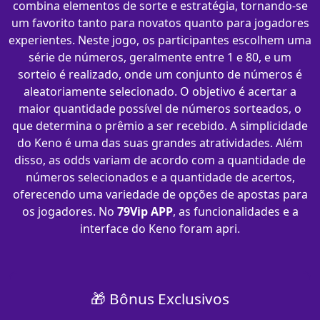
combina elementos de sorte e estratégia, tornando-se
um favorito tanto para novatos quanto para jogadores
experientes. Neste jogo, os participantes escolhem uma
série de números, geralmente entre 1 e 80, e um
sorteio é realizado, onde um conjunto de números é
aleatoriamente selecionado. O objetivo é acertar a
maior quantidade possível de números sorteados, o
que determina o prêmio a ser recebido. A simplicidade
do Keno é uma das suas grandes atratividades. Além
disso, as odds variam de acordo com a quantidade de
números selecionados e a quantidade de acertos,
oferecendo uma variedade de opções de apostas para
os jogadores. No
79Vip APP
, as funcionalidades e a
interface do Keno foram apri.
🎁 Bônus Exclusivos