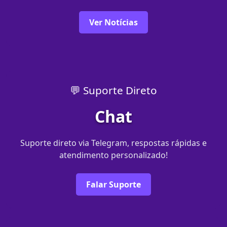
Ver Notícias
💬 Suporte Direto
Chat
Suporte direto via Telegram, respostas rápidas e
atendimento personalizado!
Falar Suporte