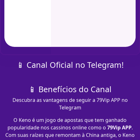
📱 Canal Oficial no Telegram!
📱 Benefícios do Canal
Descubra as vantagens de seguir a 79Vip APP no
Telegram
O Keno é um jogo de apostas que tem ganhado
popularidade nos cassinos online como o
79Vip APP
.
Com suas raízes que remontam à China antiga, o Keno