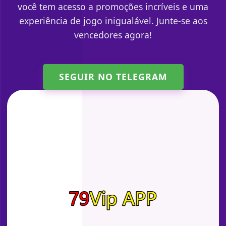
você tem acesso a promoções incríveis e uma
experiência de jogo inigualável. Junte-se aos
vencedores agora!
SEGUIR NO TELEGRAM