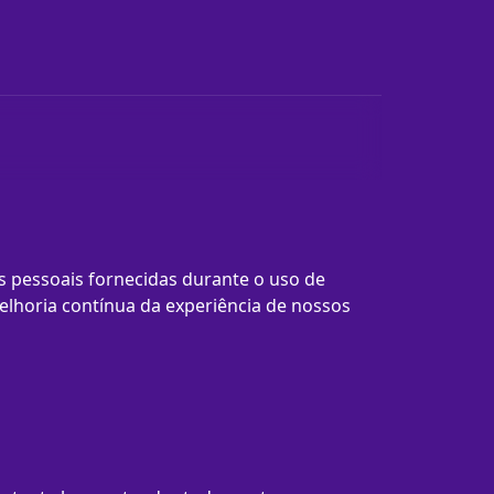
s pessoais fornecidas durante o uso de
elhoria contínua da experiência de nossos