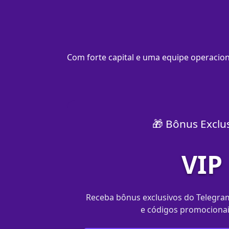
Com forte capital e uma equipe operacion
🎁 Bônus Exclu
VIP
Receba bônus exclusivos do Telegra
e códigos promocionai