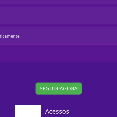
a
aticamente
SEGUIR AGORA
Acessos