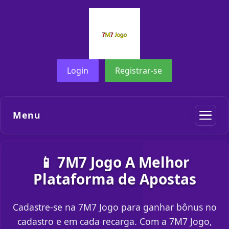
Login
Registrar-se
Menu
📱 7M7 Jogo A Melhor
Plataforma de Apostas
Cadastre-se na 7M7 Jogo para ganhar bônus no
cadastro e em cada recarga. Com a 7M7 Jogo,