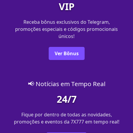
VIP
Receba bônus exclusivos do Telegram,
promoções especiais e códigos promocionais
únicos!
Ver Bônus
📢 Notícias em Tempo Real
24/7
Fique por dentro de todas as novidades,
promoções e eventos da 7X777 em tempo real!