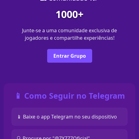
1000+
Junte-se a uma comunidade exclusiva de
jogadores e compartilhe experiências!
Entrar Grupo
📱 Como Seguir no Telegram
📱 Baixe o app Telegram no seu dispositivo
🔍 Procure por "@7X777Oficial"