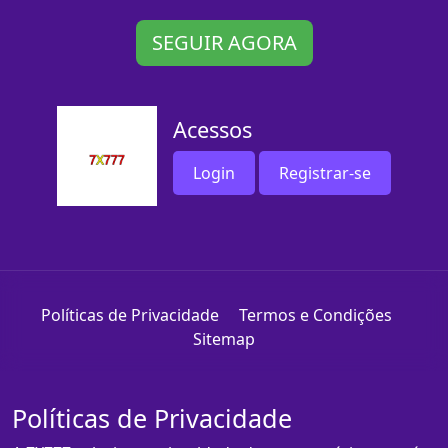
SEGUIR AGORA
Acessos
Login
Registrar-se
Políticas de Privacidade
Termos e Condições
Sitemap
Políticas de Privacidade