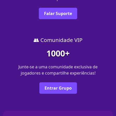
Falar Suporte
👥 Comunidade VIP
1000+
Junte-se a uma comunidade exclusiva de
jogadores e compartilhe experiências!
Entrar Grupo