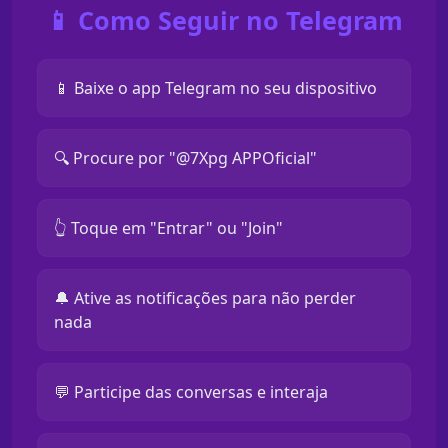
📱 Como Seguir no Telegram
📱 Baixe o app Telegram no seu dispositivo
🔍 Procure por "@7Xpg APPOficial"
👆 Toque em "Entrar" ou "Join"
🔔 Ative as notificações para não perder
nada
💬 Participe das conversas e interaja