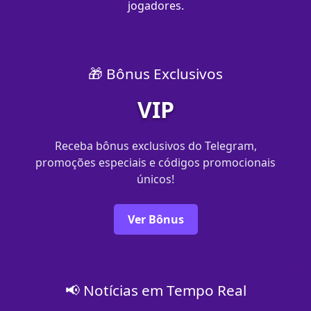
jogadores.
🎁 Bônus Exclusivos
VIP
Receba bônus exclusivos do Telegram,
promoções especiais e códigos promocionais
únicos!
Ver Bônus
📢 Notícias em Tempo Real