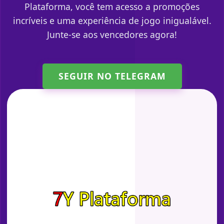
Plataforma, você tem acesso a promoções
incríveis e uma experiência de jogo inigualável.
Junte-se aos vencedores agora!
SEGUIR NO TELEGRAM