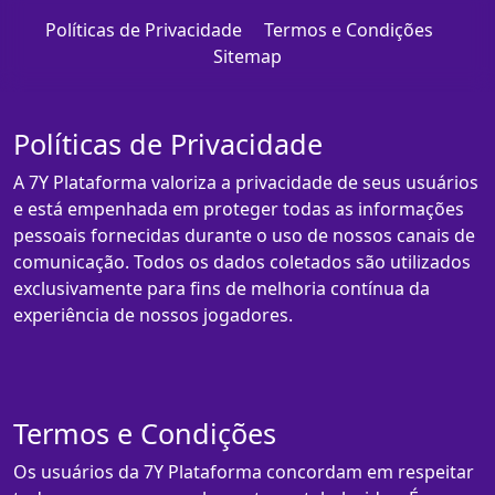
Políticas de Privacidade
Termos e Condições
Sitemap
Políticas de Privacidade
A 7Y Plataforma valoriza a privacidade de seus usuários
e está empenhada em proteger todas as informações
pessoais fornecidas durante o uso de nossos canais de
comunicação. Todos os dados coletados são utilizados
exclusivamente para fins de melhoria contínua da
experiência de nossos jogadores.
Termos e Condições
Os usuários da 7Y Plataforma concordam em respeitar