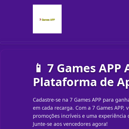
📱 7 Games APP 
Plataforma de A
Cadastre-se na 7 Games APP para ganha
em cada recarga. Com a 7 Games APP, v
promoções incríveis e uma experiência d
Junte-se aos vencedores agora!