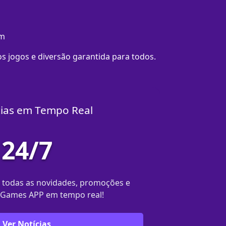
am
s jogos e diversão garantida para todos.
cias em Tempo Real
24/7
e todas as novidades, promoções e
 Games APP em tempo real!
Ver Notícias