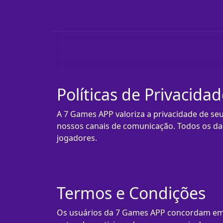
Políticas de Privacida
A 7 Games APP valoriza a privacidade de s
nossos canais de comunicação. Todos os dad
jogadores.
Termos e Condições
Os usuários da 7 Games APP concordam em r