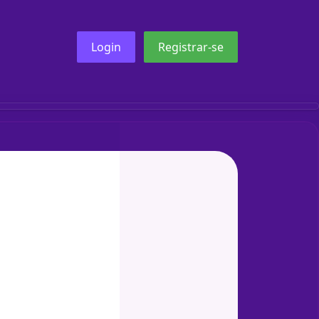
Login
Registrar-se