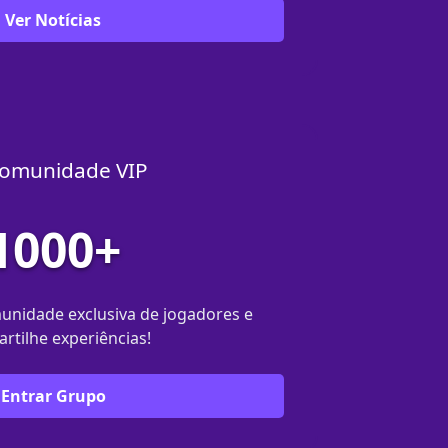
Ver Notícias
Comunidade VIP
1000+
unidade exclusiva de jogadores e
rtilhe experiências!
Entrar Grupo