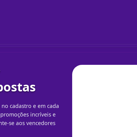
r
postas
 no cadastro e em cada
 promoções incríveis e
unte-se aos vencedores