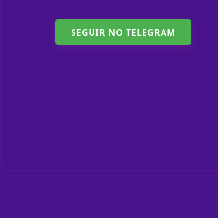
SEGUIR NO TELEGRAM