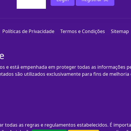
Políticas de Privacidade
Termos e Condições
Sitemap
de
rios e está empenhada em proteger todas as informações p
tados são utilizados exclusivamente para fins de melhoria
 todas as regras e regulamentos estabelecidos. É importa