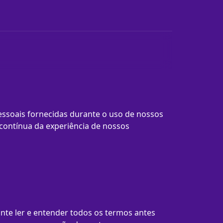
essoais fornecidas durante o uso de nossos
 contínua da experiência de nossos
nte ler e entender todos os termos antes