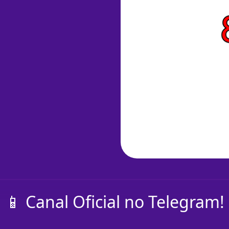
📱 Canal Oficial no Telegram!