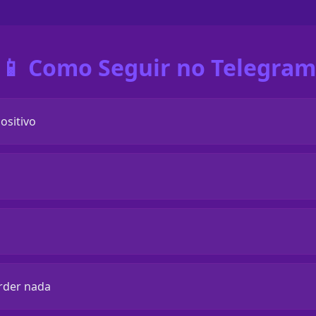
📱 Como Seguir no Telegram
ositivo
erder nada