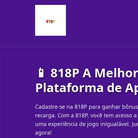
📱 818P A Melho
Plataforma de A
Cadastre-se na 818P para ganhar bônus
recarga. Com a 818P, você tem acesso a
uma experiência de jogo inigualável. J
agora!