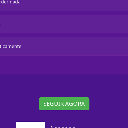
erder nada
a
aticamente
SEGUIR AGORA