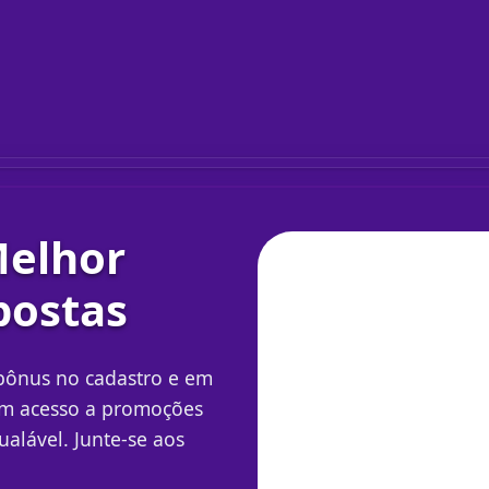
Melhor
postas
bônus no cadastro e em
em acesso a promoções
ualável. Junte-se aos