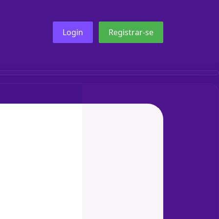
Login
Registrar-se