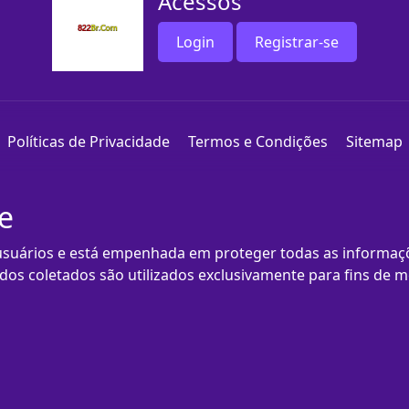
Acessos
Login
Registrar-se
Políticas de Privacidade
Termos e Condições
Sitemap
de
 usuários e está empenhada em proteger todas as informaç
os coletados são utilizados exclusivamente para fins de m