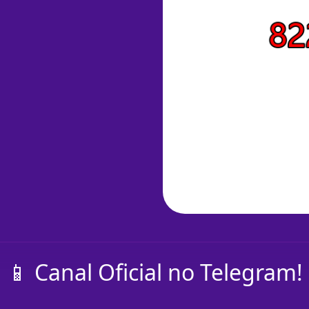
📱 Canal Oficial no Telegram!