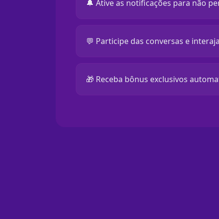
🔔 Ative as notificações para não p
💬 Participe das conversas e interaj
🎁 Receba bônus exclusivos autom