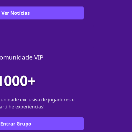
Ver Notícias
Comunidade VIP
1000+
unidade exclusiva de jogadores e
rtilhe experiências!
Entrar Grupo