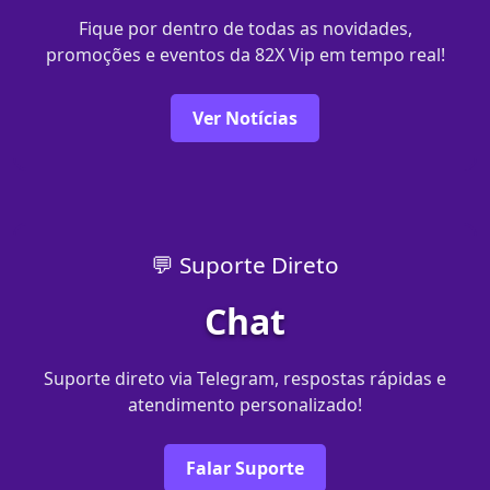
Fique por dentro de todas as novidades,
promoções e eventos da 82X Vip em tempo real!
Ver Notícias
💬 Suporte Direto
Chat
Suporte direto via Telegram, respostas rápidas e
atendimento personalizado!
Falar Suporte