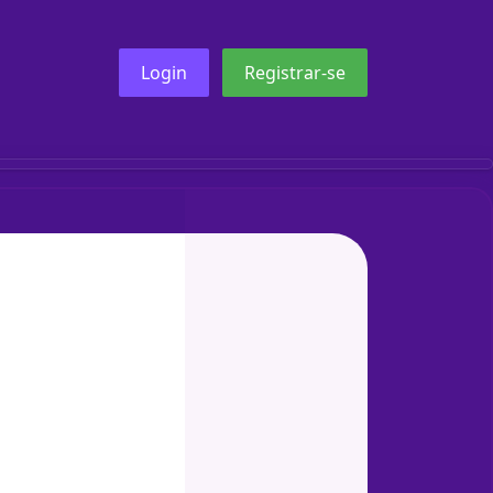
Login
Registrar-se