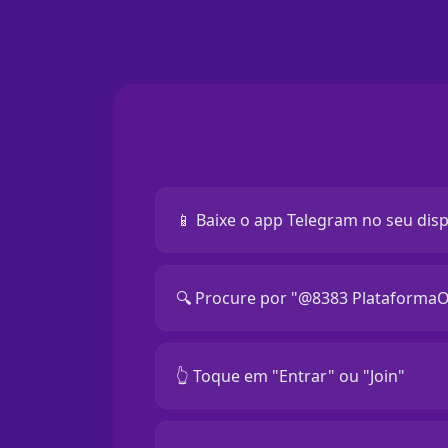
📱 Baixe o app Telegram no seu disp
🔍 Procure por "@8383 PlataformaOf
👆 Toque em "Entrar" ou "Join"