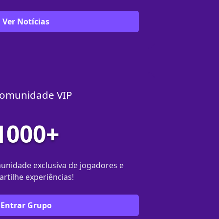
Ver Notícias
Comunidade VIP
1000+
unidade exclusiva de jogadores e
rtilhe experiências!
Entrar Grupo