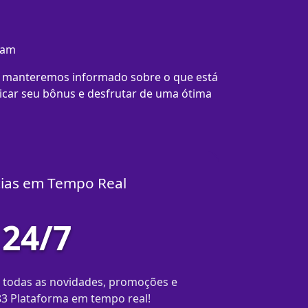
ram
 o manteremos informado sobre o que está
icar seu bônus e desfrutar de uma ótima
cias em Tempo Real
24/7
e todas as novidades, promoções e
83 Plataforma em tempo real!