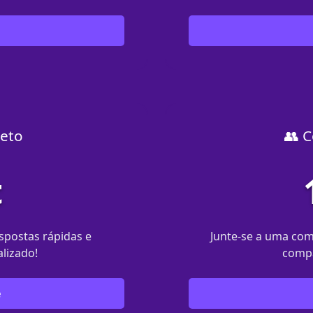
reto
👥 
t
espostas rápidas e
Junte-se a uma com
lizado!
compa
e