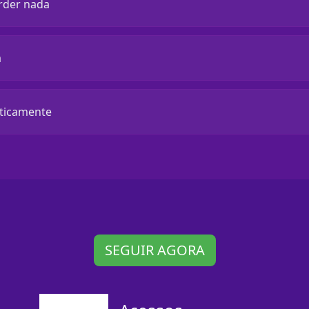
erder nada
a
aticamente
SEGUIR AGORA