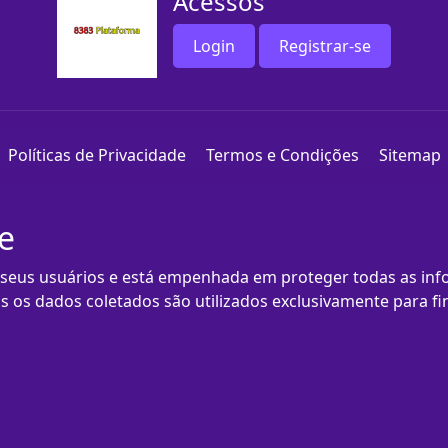
Acessos
Login
Registrar-se
Políticas de Privacidade
Termos e Condições
Sitemap
de
e seus usuários e está empenhada em proteger todas as in
 os dados coletados são utilizados exclusivamente para fi