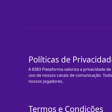
Políticas de Privacida
A 8383 Plataforma valoriza a privacidade d
uso de nossos canais de comunicação. Todos
nossos jogadores.
Termos e Condições