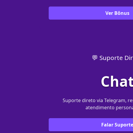
Ver Bônus
💬 Suporte Di
Cha
Suporte direto via Telegram, r
atendimento persona
Falar Suport