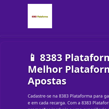
📱 8383 Platafor
Melhor Platafor
Apostas
Cadastre-se na 8383 Plataforma para g
e em cada recarga. Com a 8383 Platafor