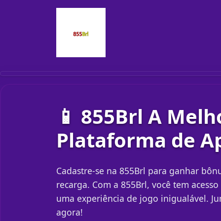
📱 855Brl A Melh
Plataforma de A
Cadastre-se na 855Brl para ganhar bôn
recarga. Com a 855Brl, você tem acesso 
uma experiência de jogo inigualável. J
agora!