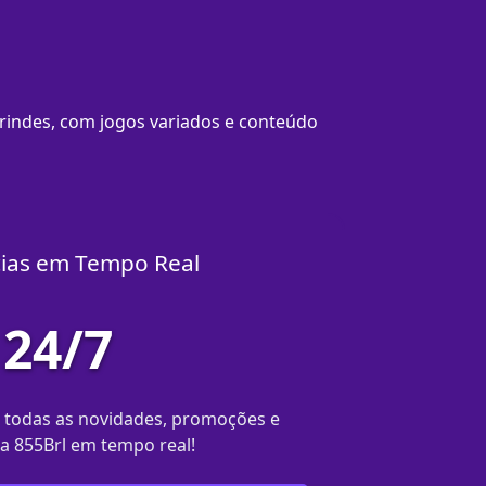
 brindes, com jogos variados e conteúdo
cias em Tempo Real
24/7
e todas as novidades, promoções e
a 855Brl em tempo real!