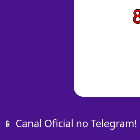
📱 Canal Oficial no Telegram!