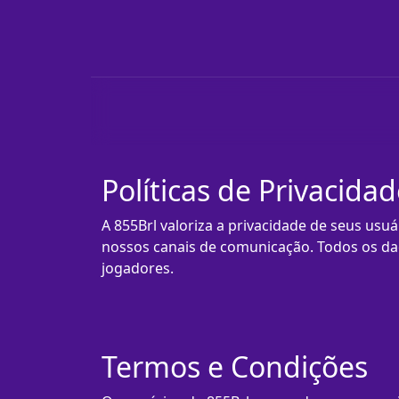
Políticas de Privacida
A 855Brl valoriza a privacidade de seus us
nossos canais de comunicação. Todos os dad
jogadores.
Termos e Condições