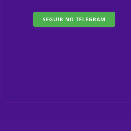
SEGUIR NO TELEGRAM