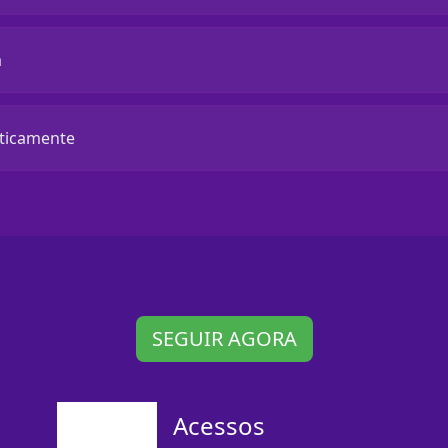
a
aticamente
SEGUIR AGORA
Acessos