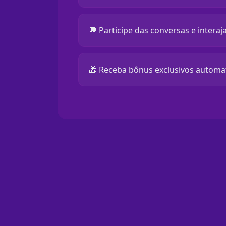
💬 Participe das conversas e interaj
🎁 Receba bônus exclusivos autom