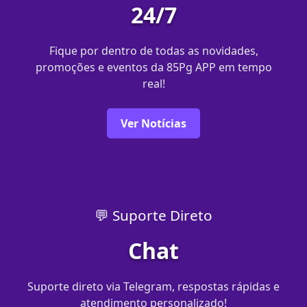
24/7
Fique por dentro de todas as novidades,
promoções e eventos da 85Pg APP em tempo
real!
Ver Notícias
💬 Suporte Direto
Chat
Suporte direto via Telegram, respostas rápidas e
atendimento personalizado!