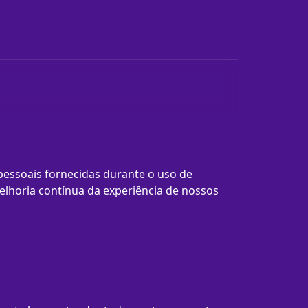
pessoais fornecidas durante o uso de
elhoria contínua da experiência de nossos