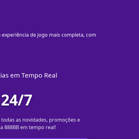
a experiência de jogo mais completa, com
cias em Tempo Real
24/7
e todas as novidades, promoções e
a 888BB em tempo real!