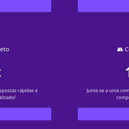
reto
👥 
t
espostas rápidas e
Junte-se a uma com
lizado!
compa
e