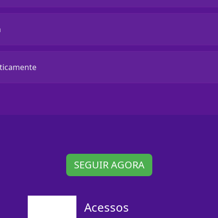
a
aticamente
SEGUIR AGORA
Acessos