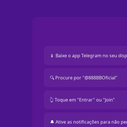
📱 Baixe o app Telegram no seu disp
🔍 Procure por "@888BBOficial"
👆 Toque em "Entrar" ou "Join"
🔔 Ative as notificações para não p