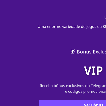
Uma enorme variedade de jogos da 888
🎁 Bônus Exclu
VIP
Receba bônus exclusivos do Telegra
e códigos promocionai
Ver Bônus