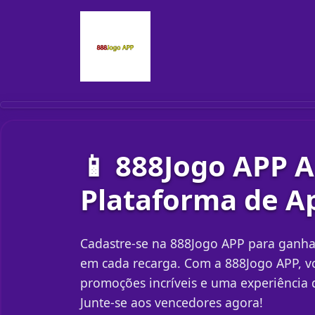
📱 888Jogo APP 
Plataforma de A
Cadastre-se na 888Jogo APP para ganha
em cada recarga. Com a 888Jogo APP, v
promoções incríveis e uma experiência d
Junte-se aos vencedores agora!