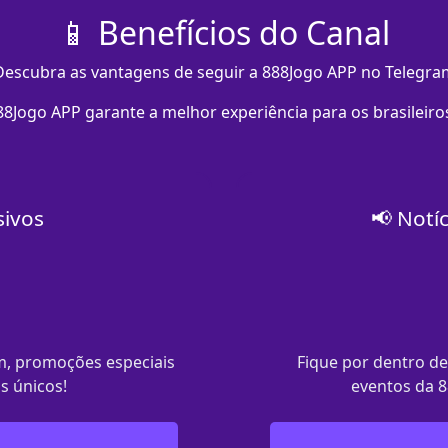
📱 Benefícios do Canal
Descubra as vantagens de seguir a 888Jogo APP no Telegra
Jogo APP garante a melhor experiência para os brasileiros
sivos
📢 Notí
m, promoções especiais
Fique por dentro d
s únicos!
eventos da 