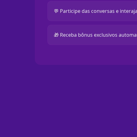
💬 Participe das conversas e interaj
🎁 Receba bônus exclusivos autom