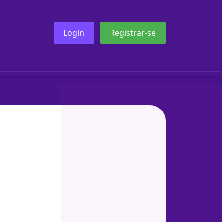
Login
Registrar-se