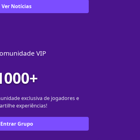
Ver Notícias
Comunidade VIP
1000+
unidade exclusiva de jogadores e
rtilhe experiências!
Entrar Grupo