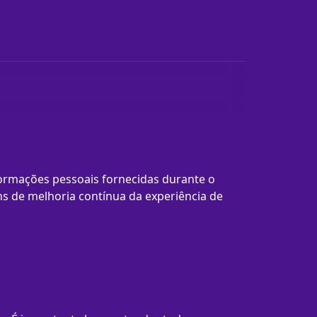
formações pessoais fornecidas durante o
ns de melhoria contínua da experiência de