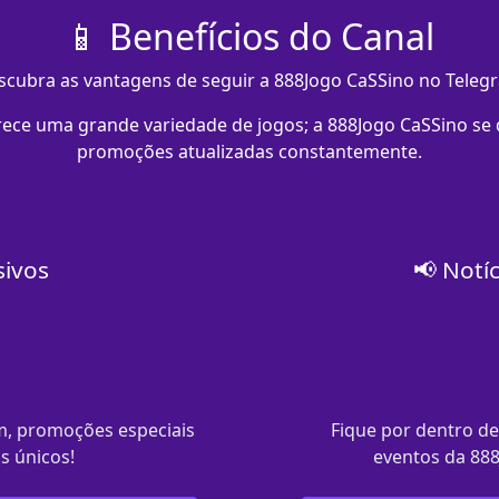
📱 Benefícios do Canal
scubra as vantagens de seguir a 888Jogo CaSSino no Teleg
rece uma grande variedade de jogos; a 888Jogo CaSSino se d
promoções atualizadas constantemente.
sivos
📢 Notí
m, promoções especiais
Fique por dentro d
s únicos!
eventos da 88