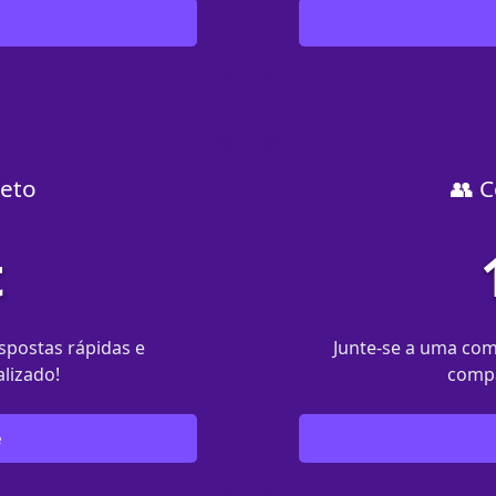
reto
👥 
t
espostas rápidas e
Junte-se a uma com
lizado!
compa
e