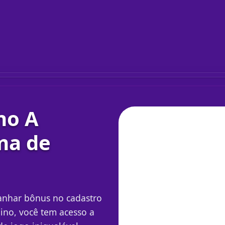
no A
ma de
anhar bônus no cadastro
ino, você tem acesso a