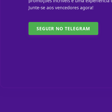
promoções incríveis e uma experiência d
Junte-se aos vencedores agora!
SEGUIR NO TELEGRAM