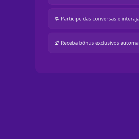
💬 Participe das conversas e interaj
🎁 Receba bônus exclusivos autom