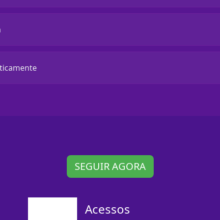
a
aticamente
SEGUIR AGORA
Acessos