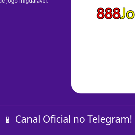
e jogo inigualável.
📱 Canal Oficial no Telegram!