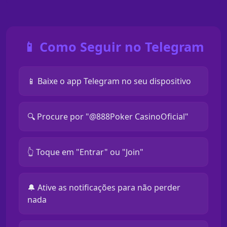
📱 Como Seguir no Telegram
📱 Baixe o app Telegram no seu dispositivo
🔍 Procure por "@888Poker CasinoOficial"
👆 Toque em "Entrar" ou "Join"
🔔 Ative as notificações para não perder
nada