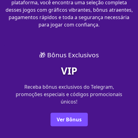
plataforma, você encontra uma seleção completa
desses jogos com gráficos vibrantes, bônus atraentes,
pagamentos rápidos e toda a segurança necessária
para jogar com confiança.
🎁 Bônus Exclusivos
VIP
Receba bônus exclusivos do Telegram,
promoções especiais e códigos promocionais
únicos!
Ver Bônus