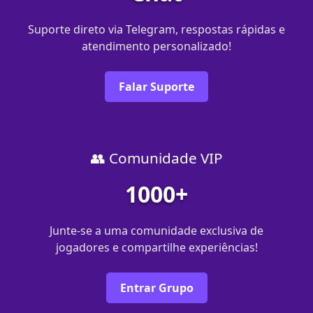
Suporte direto via Telegram, respostas rápidas e
atendimento personalizado!
Falar Suporte
👥 Comunidade VIP
1000+
Junte-se a uma comunidade exclusiva de
jogadores e compartilhe experiências!
Entrar Grupo