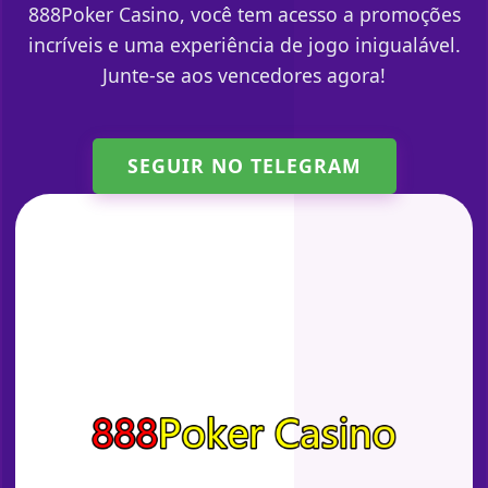
888Poker Casino, você tem acesso a promoções
incríveis e uma experiência de jogo inigualável.
Junte-se aos vencedores agora!
SEGUIR NO TELEGRAM