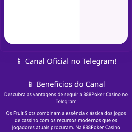
📱 Canal Oficial no Telegram!
📱 Benefícios do Canal
Descubra as vantagens de seguir a 888Poker Casino no
Telegram
Os Fruit Slots combinam a essência clássica dos jogos
de cassino com os recursos modernos que os
jogadores atuais procuram. Na 888Poker Casino