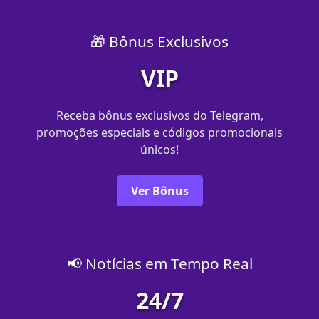
🎁 Bônus Exclusivos
VIP
Receba bônus exclusivos do Telegram,
promoções especiais e códigos promocionais
únicos!
Ver Bônus
📢 Notícias em Tempo Real
24/7