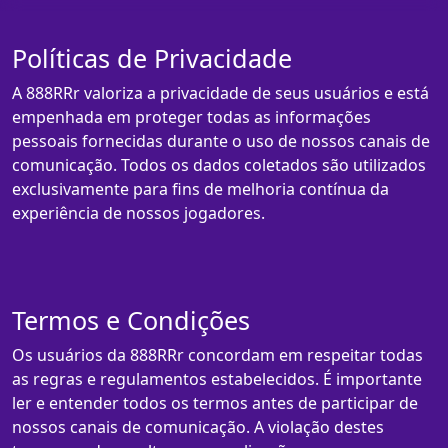
Políticas de Privacidade
A 888RRr valoriza a privacidade de seus usuários e está
empenhada em proteger todas as informações
pessoais fornecidas durante o uso de nossos canais de
comunicação. Todos os dados coletados são utilizados
exclusivamente para fins de melhoria contínua da
experiência de nossos jogadores.
Termos e Condições
Os usuários da 888RRr concordam em respeitar todas
as regras e regulamentos estabelecidos. É importante
ler e entender todos os termos antes de participar de
nossos canais de comunicação. A violação destes