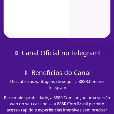
📱 Canal Oficial no Telegram!
📱 Benefícios do Canal
Descubra as vantagens de seguir a 888R.Com no
Telegram
Para maior praticidade, a 888R.Com lançou uma versão
web do seu cassino — a 888R.Com Brasil permite
acesso rápido e experiências imersivas sem precisar