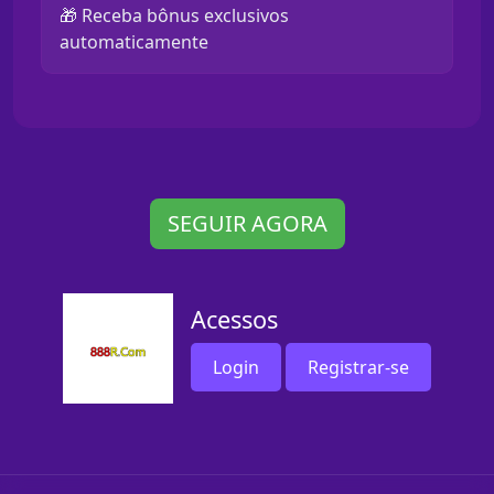
🎁 Receba bônus exclusivos
automaticamente
SEGUIR AGORA
Acessos
Login
Registrar-se