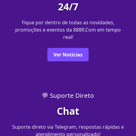
24/7
Fique por dentro de todas as novidades,
promoções e eventos da 888R.Com em tempo
real!
Ver Notícias
💬 Suporte Direto
Chat
Suporte direto via Telegram, respostas rápidas e
atendimento personalizado!