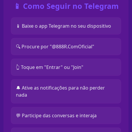
📱 Como Seguir no Telegram
📱 Baixe o app Telegram no seu dispositivo
🔍 Procure por "@888R.ComOficial"
👆 Toque em "Entrar" ou "Join"
🔔 Ative as notificações para não perder
nada
💬 Participe das conversas e interaja