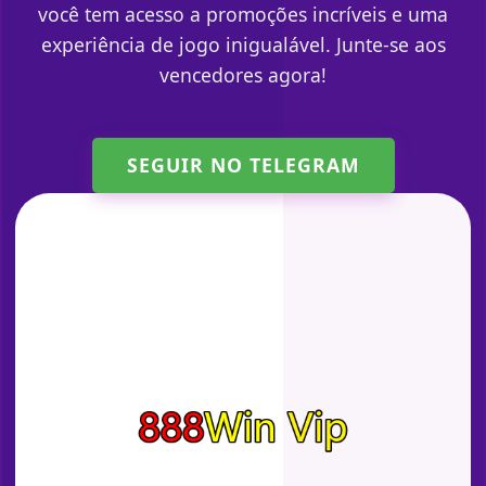
você tem acesso a promoções incríveis e uma
experiência de jogo inigualável. Junte-se aos
vencedores agora!
SEGUIR NO TELEGRAM