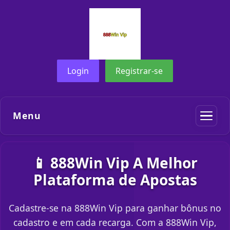
Login
Registrar-se
Menu
📱 888Win Vip A Melhor
Plataforma de Apostas
Cadastre-se na 888Win Vip para ganhar bônus no
cadastro e em cada recarga. Com a 888Win Vip,