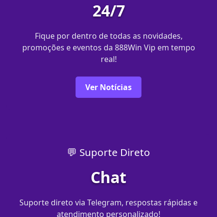
24/7
Fique por dentro de todas as novidades,
promoções e eventos da 888Win Vip em tempo
real!
Ver Notícias
💬 Suporte Direto
Chat
Suporte direto via Telegram, respostas rápidas e
atendimento personalizado!