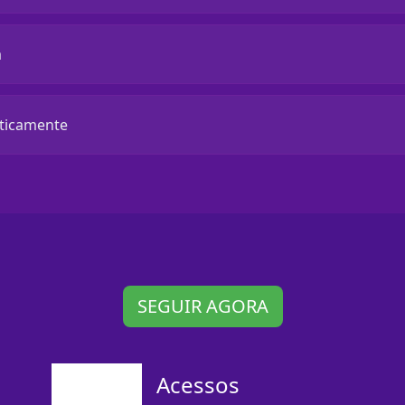
a
aticamente
SEGUIR AGORA
Acessos