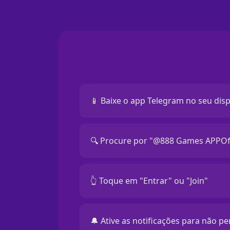
📱 Baixe o app Telegram no seu disp
🔍 Procure por "@888 Games APPOfi
👆 Toque em "Entrar" ou "Join"
🔔 Ative as notificações para não p