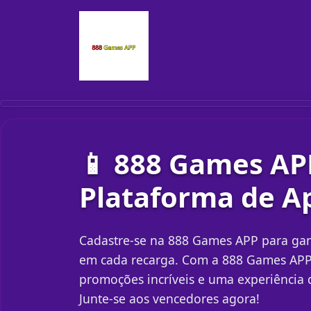
📱 888 Games AP
Plataforma de A
Cadastre-se na 888 Games APP para gan
em cada recarga. Com a 888 Games APP,
promoções incríveis e uma experiência d
Junte-se aos vencedores agora!