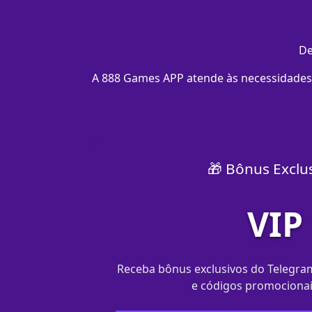
De
A 888 Games APP atende às necessidades 
🎁 Bônus Exclu
VIP
Receba bônus exclusivos do Telegra
e códigos promocionai