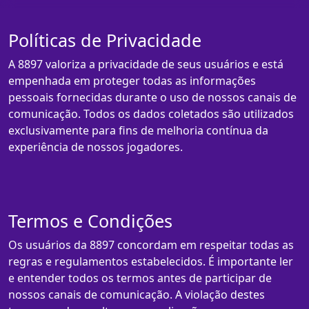
Políticas de Privacidade
A 8897 valoriza a privacidade de seus usuários e está
empenhada em proteger todas as informações
pessoais fornecidas durante o uso de nossos canais de
comunicação. Todos os dados coletados são utilizados
exclusivamente para fins de melhoria contínua da
experiência de nossos jogadores.
Termos e Condições
Os usuários da 8897 concordam em respeitar todas as
regras e regulamentos estabelecidos. É importante ler
e entender todos os termos antes de participar de
nossos canais de comunicação. A violação destes