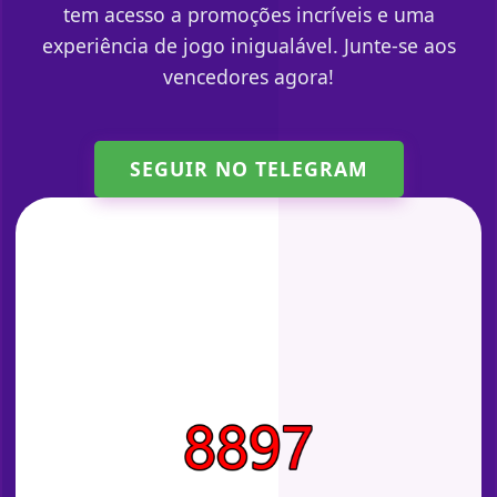
tem acesso a promoções incríveis e uma
experiência de jogo inigualável. Junte-se aos
vencedores agora!
SEGUIR NO TELEGRAM