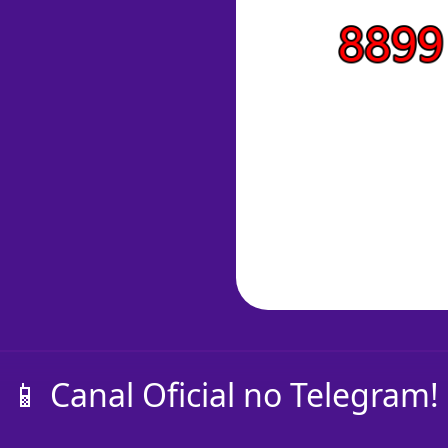
📱 Canal Oficial no Telegram!