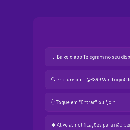
📱 Baixe o app Telegram no seu disp
🔍 Procure por "@8899 Win LoginOfi
👆 Toque em "Entrar" ou "Join"
🔔 Ative as notificações para não p