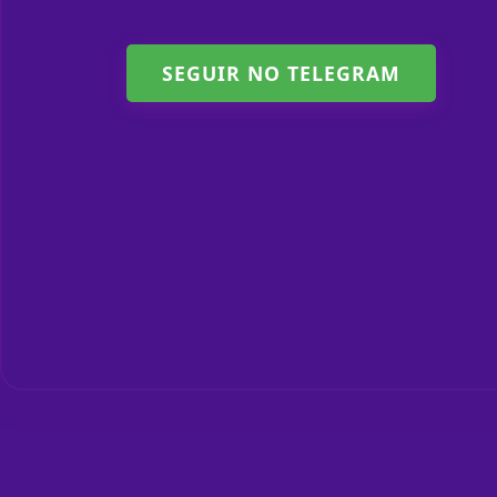
SEGUIR NO TELEGRAM