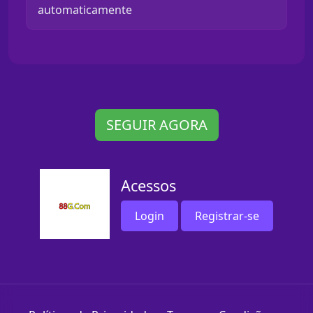
automaticamente
SEGUIR AGORA
Acessos
Login
Registrar-se