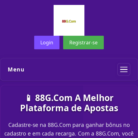
Login
Registrar-se
Menu
📱 88G.Com A Melhor
Plataforma de Apostas
Cadastre-se na 88G.Com para ganhar bônus no
cadastro e em cada recarga. Com a 88G.Com, você