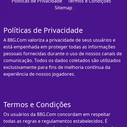
Políticas de Privacidade
Termos e Condições
Sitemap
Políticas de Privacidade
A 88G.Com valoriza a privacidade de seus usuários e
está empenhada em proteger todas as informações
pessoais fornecidas durante o uso de nossos canais de
comunicação. Todos os dados coletados são utilizados
exclusivamente para fins de melhoria contínua da
experiência de nossos jogadores.
Termos e Condições
Os usuários da 88G.Com concordam em respeitar
todas as regras e regulamentos estabelecidos. É