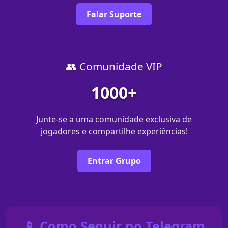
Falar Suporte
👥 Comunidade VIP
1000+
Junte-se a uma comunidade exclusiva de
jogadores e compartilhe experiências!
Entrar Grupo
📱 Como Seguir no Telegram