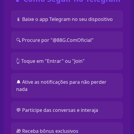
📱 Baixe o app Telegram no seu dispositivo
🔍 Procure por "@88G.ComOficial"
👆 Toque em "Entrar" ou "Join"
🔔 Ative as notificações para não perder
nada
💬 Participe das conversas e interaja
🎁 Receba bônus exclusivos