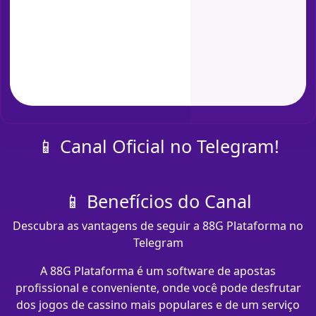
📱 Canal Oficial no Telegram!
📱 Benefícios do Canal
Descubra as vantagens de seguir a 88G Plataforma no
Telegram
A 88G Plataforma é um software de apostas
profissional e conveniente, onde você pode desfrutar
dos jogos de cassino mais populares e de um serviço