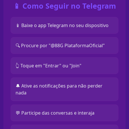
📱 Como Seguir no Telegram
📱 Baixe o app Telegram no seu dispositivo
🔍 Procure por "@88G PlataformaOficial"
👆 Toque em "Entrar" ou "Join"
🔔 Ative as notificações para não perder
nada
💬 Participe das conversas e interaja