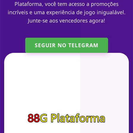
Plataforma, você tem acesso a promoções
incríveis e uma experiência de jogo inigualável.
Junte-se aos vencedores agora!
SEGUIR NO TELEGRAM