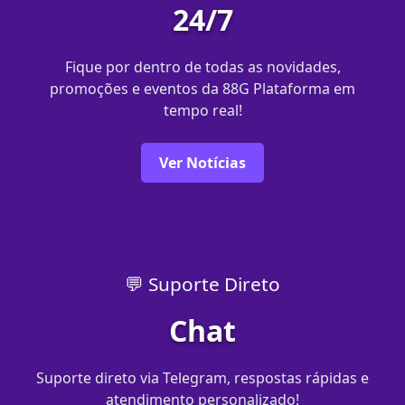
24/7
Fique por dentro de todas as novidades,
promoções e eventos da 88G Plataforma em
tempo real!
Ver Notícias
💬 Suporte Direto
Chat
Suporte direto via Telegram, respostas rápidas e
atendimento personalizado!